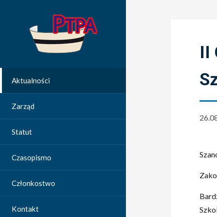
II
S
Aktualności
Zarząd
26.0
Statut
Szan
Czasopismo
Zako
Członkostwo
Bard
Kontakt
Szko