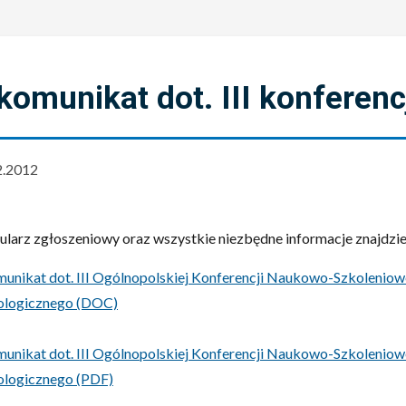
 komunikat dot. III konferen
2.2012
larz zgłoszeniowy oraz wszystkie niezbędne informacje znajdzie
omunikat dot. III Ogólnopolskiej Konferencji Naukowo-Szkolenio
ologicznego (DOC)
omunikat dot. III Ogólnopolskiej Konferencji Naukowo-Szkolenio
ologicznego (PDF)