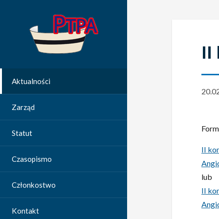
II
Aktualności
20.0
Zarząd
Formu
Statut
II k
Czasopismo
Angi
lub
Członkostwo
II k
Angi
Kontakt