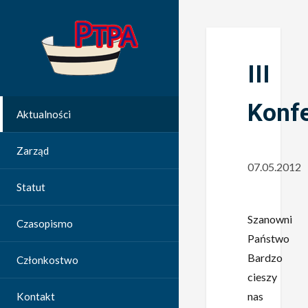
III
Konfe
Aktualności
Zarząd
07.05.2012
Statut
Szanowni
Czasopismo
Państwo
Bardzo
Członkostwo
cieszy
nas
Kontakt