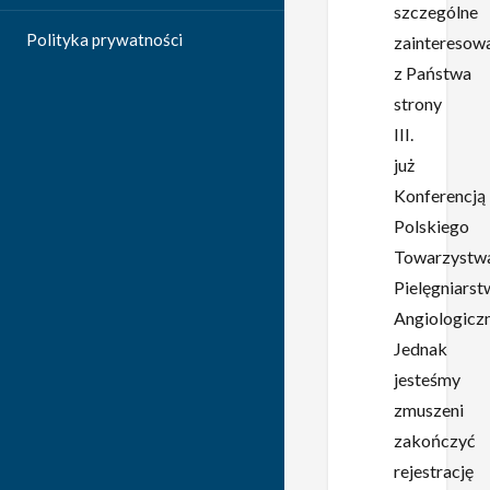
szczególne
Polityka prywatności
zainteresow
z Państwa
strony
III.
już
Konferencją
Polskiego
Towarzystw
Pielęgniarst
Angiologicz
Jednak
jesteśmy
zmuszeni
zakończyć
rejestrację