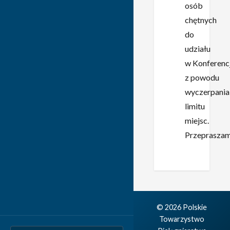
osób
chętnych
do
udziału
w Konferencj
z powodu
wyczerpania
limitu
miejsc.
Przepraszam
© 2026 Polskie
Towarzystwo