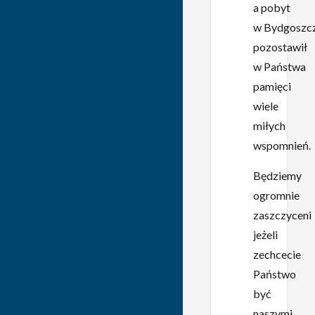
a pobyt
w Bydgoszc
pozostawił
w Państwa
pamięci
wiele
miłych
wspomnień.
Będziemy
ogromnie
zaszczyceni
jeżeli
zechcecie
Państwo
być
naszymi