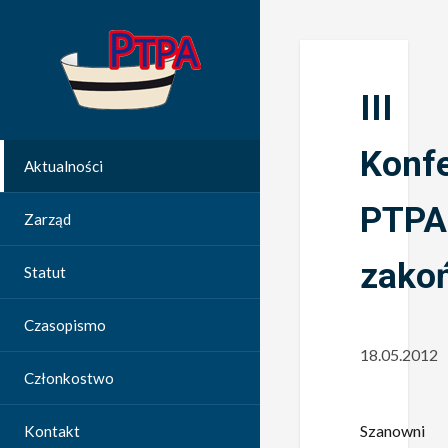
III
Konfe
Aktualności
PTPA
Zarząd
zako
Statut
Czasopismo
18.05.2012
Członkostwo
Szanowni
Kontakt