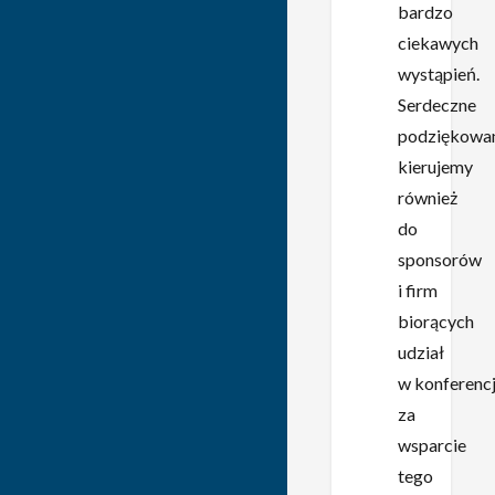
bardzo
ciekawych
wystąpień.
Serdeczne
podziękowa
kierujemy
również
do
sponsorów
i firm
biorących
udział
w konferencj
za
wsparcie
tego