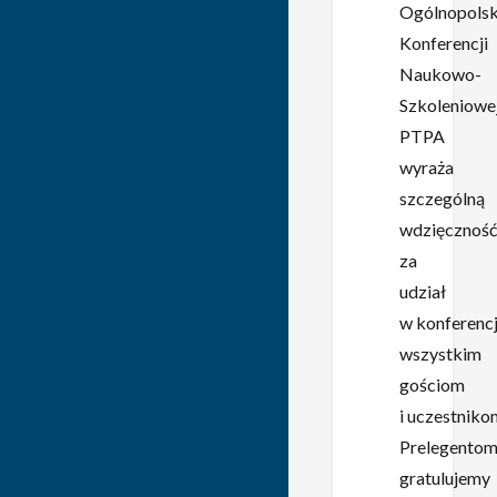
Ogólnopolsk
Konferencji
Naukowo-
Szkoleniowe
PTPA
wyraża
szczególną
wdzięczność
za
udział
w konferencj
wszystkim
gościom
i uczestniko
Prelegento
gratulujemy