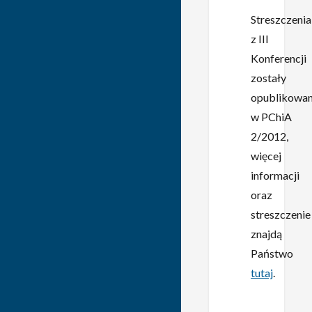
Streszczenia
z III
Konferencji
zostały
opublikowa
w PChiA
2/2012,
więcej
informacji
oraz
streszczenie
znajdą
Państwo
tutaj
.