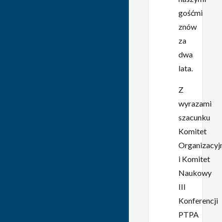
gośćmi
znów
za
dwa
lata.
Z
wyrazami
szacunku
Komitet
Organizacyj
i Komitet
Naukowy
III
Konferencji
PTPA