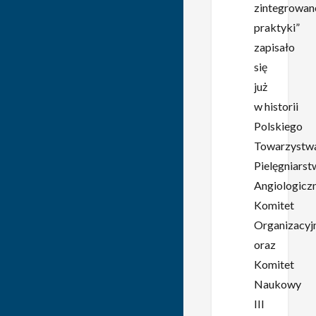
zintegrowan
praktyki”
zapisało
się
już
w historii
Polskiego
Towarzystw
Pielęgniarst
Angiologicz
Komitet
Organizacyj
oraz
Komitet
Naukowy
III