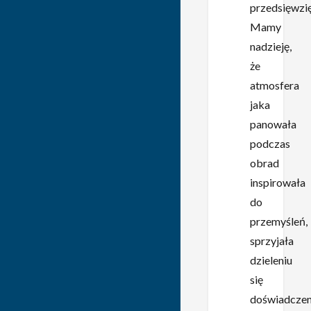
przedsięwzię
Mamy
nadzieję,
że
atmosfera
jaka
panowała
podczas
obrad
inspirowała
do
przemyśleń,
sprzyjała
dzieleniu
się
doświadczen