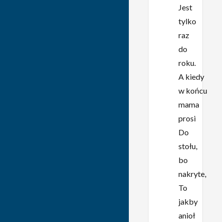
Jest
tylko
raz
do
roku.
A kiedy
w końcu
mama
prosi
Do
stołu,
bo
nakryte,
To
jakby
anioł