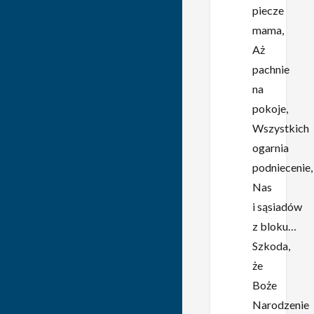
piecze
mama,
Aż
pachnie
na
pokoje,
Wszystkich
ogarnia
podniecenie,
Nas
i sąsiadów
z bloku…
Szkoda,
że
Boże
Narodzenie