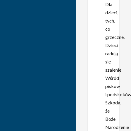
Dla
dzieci,
tych,
co
grzeczne.
Dzieci
radują
się
szalenie
Wśród
pisków
i podskokó
Szkoda,
że
Boże
Narodzenie