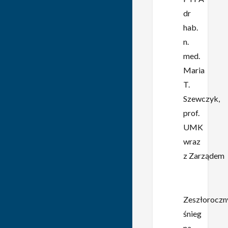
dr
hab.
n.
med.
Maria
T.
Szewczyk,
prof.
UMK
wraz
z Zarządem
Zeszłoroczn
śnieg
na