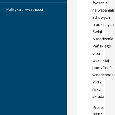
życzenia
Polityka prywatności
najwspanials
zdrowych
i rodzinnych
Świąt
Narodzenia
Pańskiego
oraz
wszelkiej
pomyślności
w nadchodz
2012
roku
składa
Prezes
PTPA