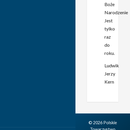
Boże
Narodzenie
Jest
tylko
raz
do
roku.
Ludwik
Jerzy
Kern
© 2026 Polskie
Towarzystwo