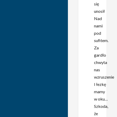
się
unosił
Nad
nami
pod
sufitem.
Za
gardło
chwyta
nas
wzruszenie
I łezkę
mamy
w oku…
Szkoda,
że