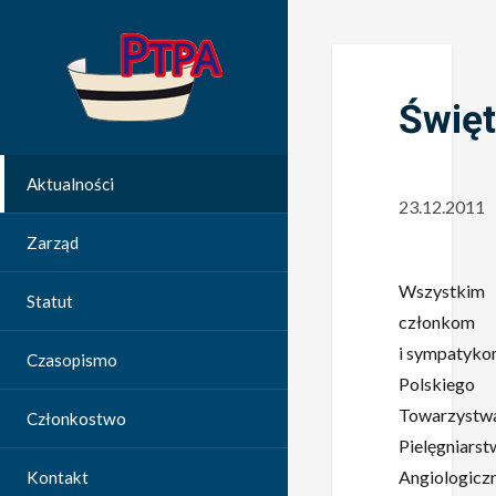
Świę
Aktualności
23.12.2011
Zarząd
Wszystkim
Statut
członkom
i sympatyk
Czasopismo
Polskiego
Towarzystw
Członkostwo
Pielęgniarst
Angiologicz
Kontakt