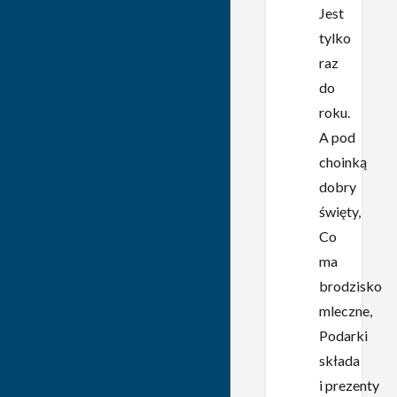
Jest
tylko
raz
do
roku.
A pod
choinką
dobry
święty,
Co
ma
brodzisko
mleczne,
Podarki
składa
i prezenty