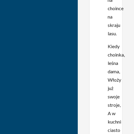
choince
na
skraju
lasu.
Kiedy
choinka,
leśna
dama,
Włoży
już
swoje
stroje,
A w
kuchni
ciasto