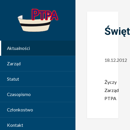
Świę
Aktualności
18.12.2012
Zarząd
Statut
Życzy
Zarząd
Czasopismo
PTPA
Członkostwo
Kontakt