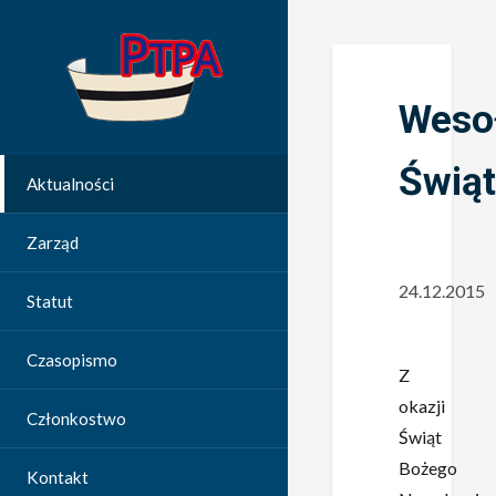
Weso
Świąt
Aktualności
Zarząd
24.12.2015
Statut
Czasopismo
Z
okazji
Członkostwo
Świąt
Bożego
Kontakt