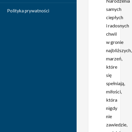
Narodzenia
samych
Polityka prywatności
ciepłych
i radosnych
chwil
w gronie
najbliższych,
marzeń,
które
się
spełniają,
miłości,
która
nigdy
nie
zawiedzie,