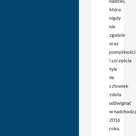
nadziei,
która
nigdy
nie
zgaśnie
oraz
pomyślności
i szczęścia
tyle
ile
człowiek
zdoła
udźwignąć
w nadchodz
2016
roku.