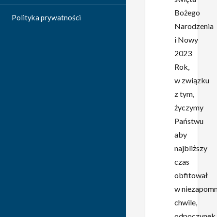
Bożego
Polityka prywatności
Narodzenia
i Nowy
2023
Rok,
w związku
z tym,
życzymy
Państwu
aby
najbliższy
czas
obfitował
w niezapomn
chwile,
odpoczynek