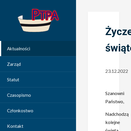
Życz
świą
Aktualności
Zarząd
23.12.2022
Statut
Szanowni
Czasopismo
Państwo,
Członkostwo
Nadchodzą
kolejne
Kontakt
święta