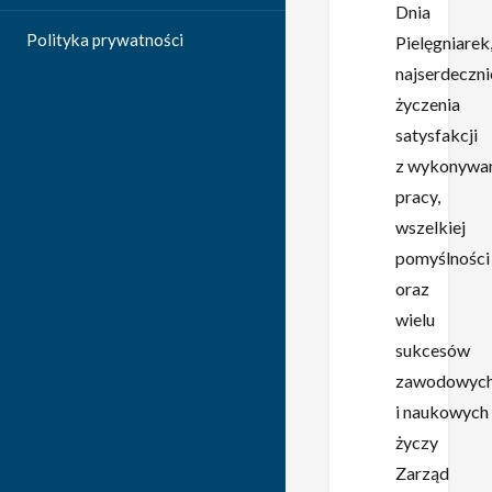
Dnia
Polityka prywatności
Pielęgniarek
najserdeczni
życzenia
satysfakcji
z wykonywa
pracy,
wszelkiej
pomyślności
oraz
wielu
sukcesów
zawodowyc
i naukowych
życzy
Zarząd