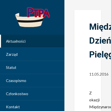
Międ
Dzie
Aktualności
Pielę
Zarząd
Statut
11.05.2016
Czasopismo
Z
Członkostwo
okazji
Międzynaro
Kontakt