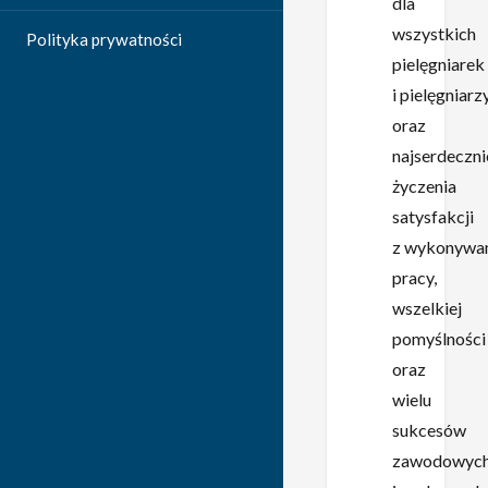
dla
wszystkich
Polityka prywatności
pielęgniarek
i pielęgniarz
oraz
najserdeczni
życzenia
satysfakcji
z wykonywa
pracy,
wszelkiej
pomyślności
oraz
wielu
sukcesów
zawodowyc