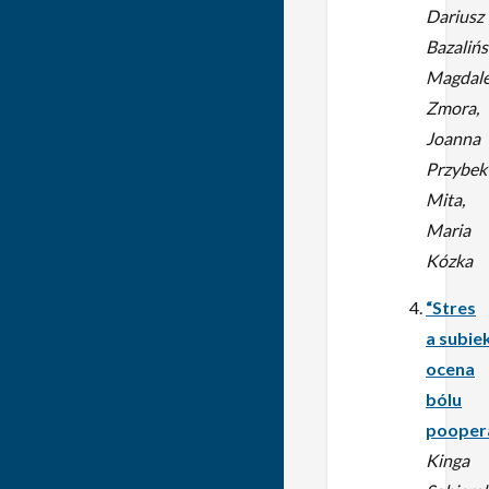
Dariusz
Bazalińs
Magdal
Zmora,
Joanna
Przybek
Mita,
Maria
Kózka
“Stres
a subi
ocena
bólu
pooper
Kinga