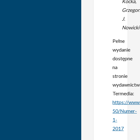
Kocka,
Grzegor
J.
Nowicki
Pełne
wydanie
dostępne
na
stronie
wydawnictw
Termedia:
https://www
50/Numer-
1-
2017