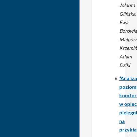
Jolanta
Glińska,
Ewa
Borowia
Małgorz
Krzemiń
Adam
Dziki
“Analiza
poziom
komfor
w opiec
pielęgni
na
przykła