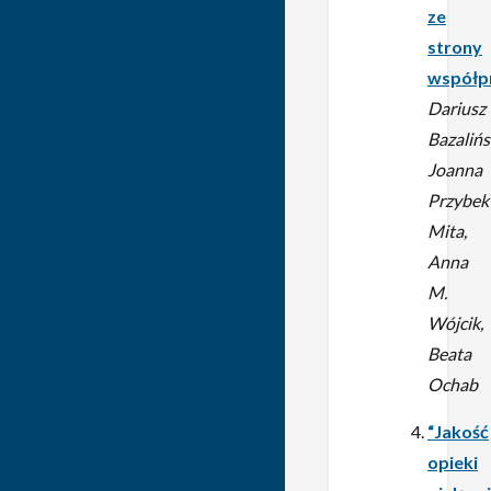
ze
strony
współp
Dariusz
Bazalińs
Joanna
Przybek
Mita,
Anna
M.
Wójcik,
Beata
Ochab
“Jakość
opieki