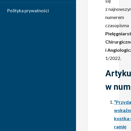
się
z najnowszy
Polityka prywatności
numerem
czasopisma
Pielęgniars
Chirurgiczn
i Angiologi
1/2022.
Artyku
w num
“Przyd
wskaźn
kostka
ramię