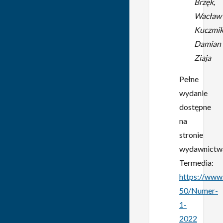
Brzęk,
Wacław
Kuczmik
Damian
Ziaja
Pełne
wydanie
dostępne
na
stronie
wydawnictw
Termedia:
https://www
50/Numer-
1-
2022