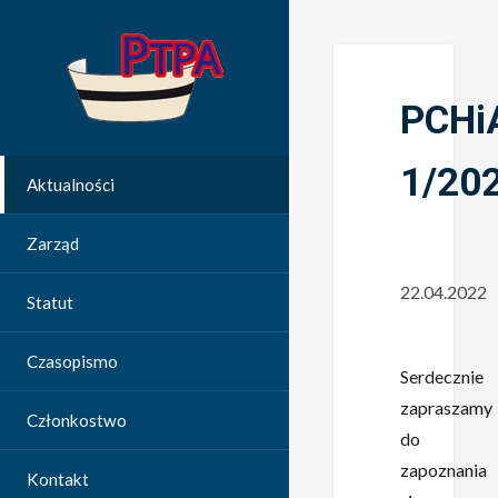
PCHi
1/20
Aktualności
Zarząd
22.04.2022
Statut
Czasopismo
Serdecznie
zapraszamy
Członkostwo
do
zapoznania
Kontakt