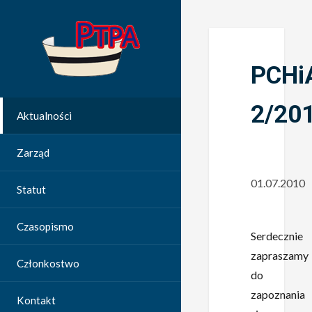
PCHi
2/20
Aktualności
Zarząd
01.07.2010
Statut
Czasopismo
Serdecznie
zapraszamy
Członkostwo
do
zapoznania
Kontakt