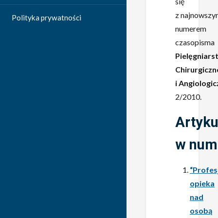
się
z najnowszy
Polityka prywatności
numerem
czasopisma
Pielęgniars
Chirurgiczn
i Angiologi
2/2010.
Artyku
w num
“Profes
opieka
nad
osobą