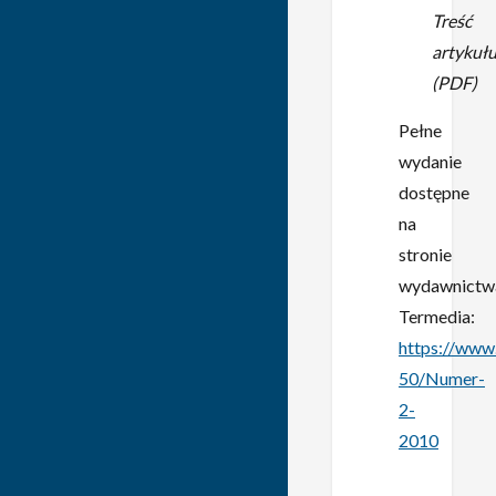
Treść
artykuł
(PDF)
Pełne
wydanie
dostępne
na
stronie
wydawnictw
Termedia:
https://www
50/Numer-
2-
2010