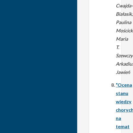
Cwajda-
Białasik,
Paulina
Mościck
Maria
T.
Szewczy
Arkadiu
Jawień
“Ocena
stanu
wiedzy
choryc
na
temat