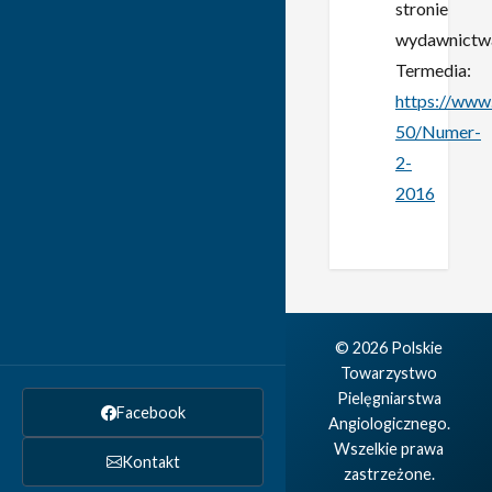
stronie
wydawnictw
Termedia:
https://www
50/Numer-
2-
2016
© 2026 Polskie
Towarzystwo
Pielęgniarstwa
Facebook
Angiologicznego.
Wszelkie prawa
Kontakt
zastrzeżone.