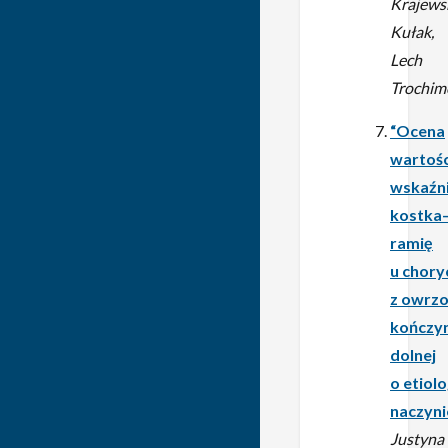
Krajews
Kułak,
Lech
Trochim
“Ocena
wartośc
wskaźn
kostka
ramię
u chory
z owrz
kończy
dolnej
o etiolo
naczyni
Justyna