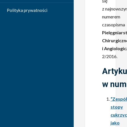
się
z najnowszy
Polityka prywatności
numerem
czasopisma
Pielęgniars
Chirurgiczn
i Angiologi
2/2016.
Artyku
w num
“Zespó
stopy
cukrzy
jako