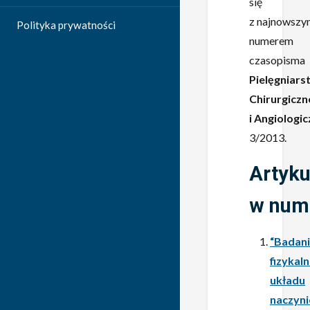
się
z najnowszy
Polityka prywatności
numerem
czasopisma
Pielęgniars
Chirurgiczn
i Angiologi
3/2013.
Artyku
w num
“Badan
fizykal
układu
naczyn