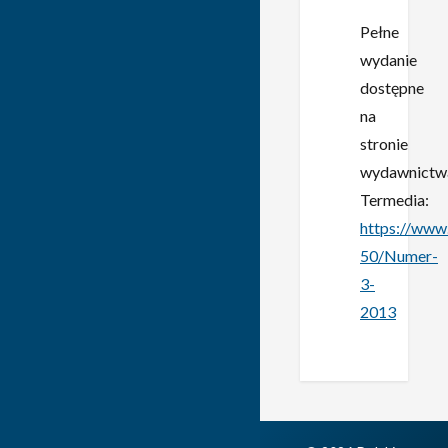
Pełne
wydanie
dostępne
na
stronie
wydawnictw
Termedia:
https://www
50/Numer-
3-
2013