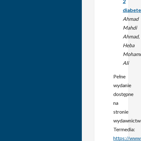
2
diabete
Ahmad
Mahdi
Ahmad,
Heba
Moham
Ali
Pełne
wydanie
dostępne
na
stronie
wydawnictw
Termedia:
https://www