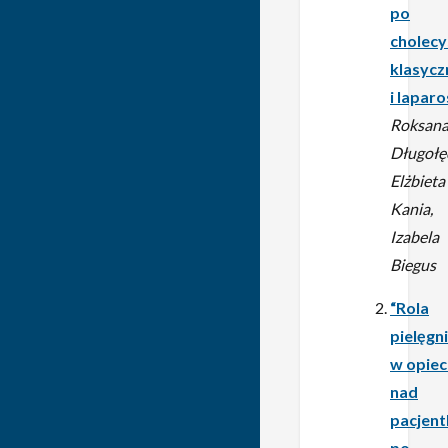
po
cholecy
klasycz
i lapar
Roksan
Długołę
Elżbieta
Kania,
Izabela
Biegus
“Rola
pielęgni
w opiec
nad
pacjent
po