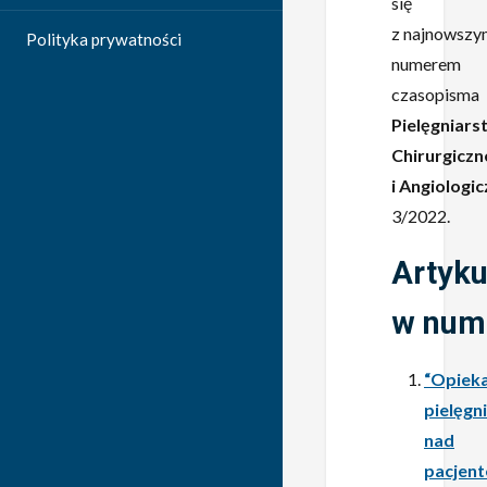
się
z najnowszy
Polityka prywatności
numerem
czasopisma
Pielęgniars
Chirurgiczn
i Angiologi
3/2022.
Artyku
w num
“Opiek
pielęgn
nad
pacjen