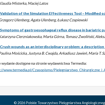
Klaudia Misterka, Maciej Latos
“Validation of the Simulation Effectiveness Tool – Modified sc
Grzegorz Ulenberg, Agata Ulenberg, Łukasz Czapiewski
“Symptoms of gastroesophageal reflux disease in bariatric p
Katarzyna Cierzniakowska, Marta Górna, Tomasz Zwoliński, Alek
“Crush wounds as an interdisciplinary problem: a description o
Paulina Mościcka, Justyna B. Cwajda, Arkadiusz Jawień, Maria T. 
e wydanie dostępne na stronie wydawnictwa Termedia:
s://www.termedia.pl/Czasopismo/Pielegniarstwo_Chirurgiczne_
© 2026 Polskie Towarzystwo Pielęgniarstwa Angiologiczneg