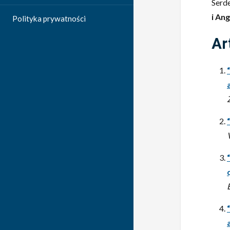
Serd
i An
Polityka prywatności
Ar