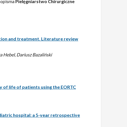
asopisma
Pielęgniarstwo Chirurgiczne
tion and treatment. Literature review
 Hebel, Dariusz Bazaliński
y of life of patients using the EORTC
iatric hospital: a 5-year retrospective