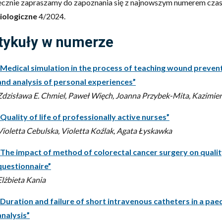
ecznie zapraszamy do zapoznania się z najnowszym numerem cz
giologiczne
4/2024.
tykuły w numerze
“Medical simulation in the process of teaching wound preven
and analysis of personal experiences”
Zdzisława E. Chmiel, Paweł Więch, Joanna Przybek-Mita, Kazimiera
“Quality of life of professionally active nurses”
Violetta Cebulska, Violetta Koźlak, Agata Łyskawka
“The impact of method of colorectal cancer surgery on qualit
questionnaire”
Elżbieta Kania
“Duration and failure of short intravenous catheters in a paed
analysis”