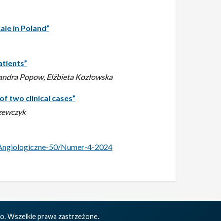
ale in Poland”
atients”
sandra Popow, Elżbieta Kozłowska
f two clinical cases”
Szewczyk
i_Angiologiczne-50/Numer-4-2024
o. Wszelkie prawa zastrzeżone.