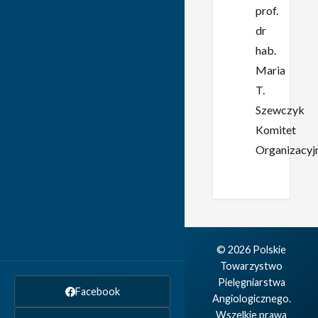
prof.
dr
hab.
Maria
T.
Szewczyk
Komitet
Organizacyj
© 2026 Polskie
Towarzystwo
Pielęgniarstwa
Facebook
Angiologicznego.
Wszelkie prawa