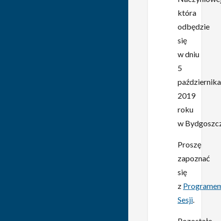
która
odbędzie
się
w dniu
5
października
2019
roku
w Bydgoszcz
Proszę
zapoznać
się
z
Programe
Sesji
.
Pozostałe