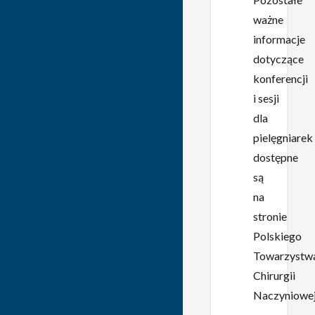
ważne
informacje
dotyczące
konferencji
i sesji
dla
pielęgniarek
dostępne
są
na
stronie
Polskiego
Towarzystw
Chirurgii
Naczyniowej