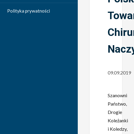
Polityka prywatności
Towa
Chiru
Nacz
09.09.2019
Szanowni
Państwo,
Drogie
Koleżanki
i Koledzy,