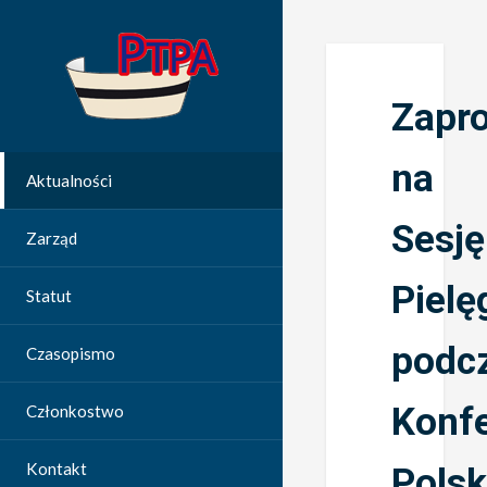
Zapr
na
Aktualności
Sesję
Zarząd
Pielę
Statut
podc
Czasopismo
Konfe
Członkostwo
Kontakt
Polsk