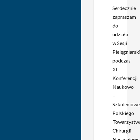
Serdecznie
zapraszam
do
udziału
w Sesji
Pielęgniarski
podczas
XI
Konferencji
Naukowo
–
Szkoleniowe
Polskiego
Towarzystw
Chirurgii
Naczyniowej