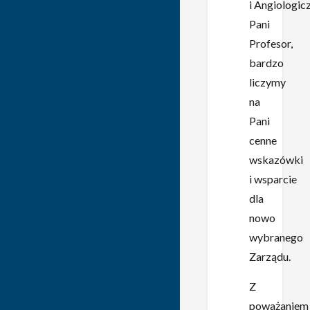
i Angiologic
Pani
Profesor,
bardzo
liczymy
na
Pani
cenne
wskazówki
i wsparcie
dla
nowo
wybranego
Zarządu.
Z
poważaniem