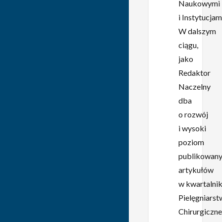
Naukowymi
i Instytucjam
W dalszym
ciągu,
jako
Redaktor
Naczelny
dba
o rozwój
i wysoki
poziom
publikowan
artykułów
w kwartalni
Pielęgniars
Chirurgiczne