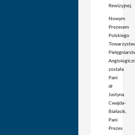
Rewizyjnej.
Nowym
Prezesem
Polskiego
Towarzystw
Pielęgniarst
Angiologicz
została
Pani
dr
Justyna
Cwajda-
Białasik.
Pani
Prezes