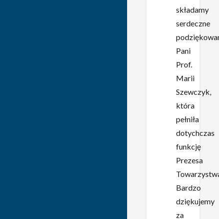
składamy
serdeczne
podziękowa
Pani
Prof.
Marii
Szewczyk,
która
pełniła
dotychczas
funkcję
Prezesa
Towarzystwa
Bardzo
dziękujemy
za