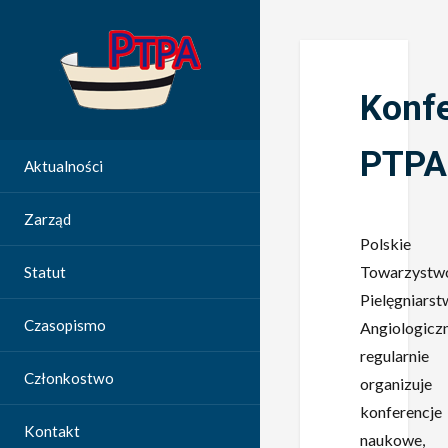
Konfe
PTPA
Aktualności
Zarząd
Polskie
Towarzystw
Statut
Pielęgniarst
Czasopismo
Angiologicz
regularnie
Członkostwo
organizuje
konferencje
Kontakt
naukowe,