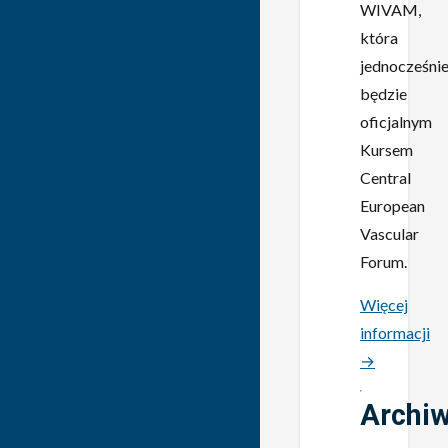
WIVAM,
która
jednocześni
będzie
oficjalnym
Kursem
Central
European
Vascular
Forum.
Więcej
informacji
→
Archi