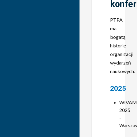
konfer
PTPA
ma
bogatą
historię
organizacji
wydarzeń
naukowych:
2025
WIVAM
2025
-
Warsza