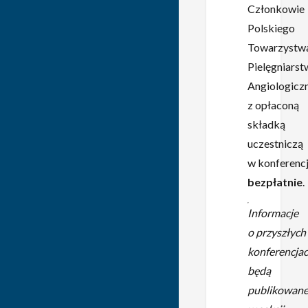
Członkowie
Polskiego
Towarzystw
Pielęgniarst
Angiologicz
z opłaconą
składką
uczestniczą
w konferenc
bezpłatnie
.
Informacje
o przyszłych
konferencja
będą
publikowan