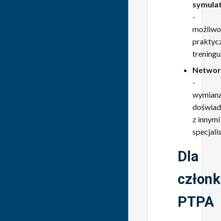
symula
-
możliwo
praktyc
treningu
Networ
-
wymian
doświad
z innymi
specjali
Dla
człon
PTPA