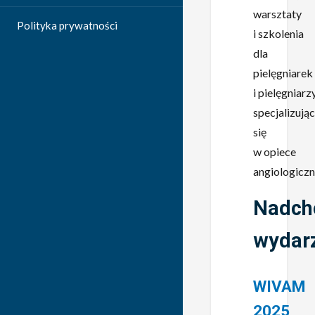
warsztaty
Polityka prywatności
i szkolenia
dla
pielęgniarek
i pielęgniarz
specjalizują
się
w opiece
angiologiczn
Nadch
wydar
WIVAM
2025